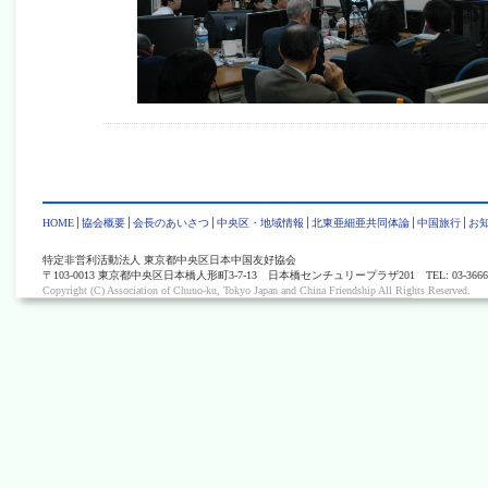
HOME
協会概要
会長のあいさつ
中央区・地域情報
北東亜細亜共同体論
中国旅行
お
特定非営利活動法人 東京都中央区日本中国友好協会
〒103-0013 東京都中央区日本橋人形町3-7-13 日本橋センチュリープラザ201 TEL: 03-3666-0405 
Copyright (C) Association of Chuuo-ku, Tokyo Japan and China Friendship All Rights Reserved.