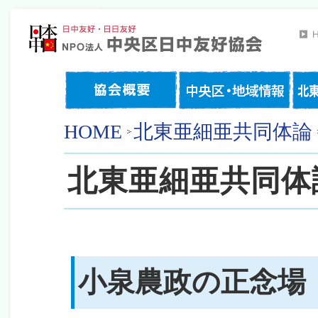
HOME
北東亜細亜共同体論
北東亜細亜共同体
小泉農政の正念