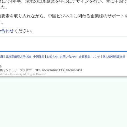
北京にて4年半、現地の日系企業を中心にデザインを行い、常に中国
した。
的要素を取り入れながら、中国ビジネスに関わる企業様のサポート
す。
い合わせ
ください。
情報
北東亜細亜共同体論
中国旅行
お知らせ
お問い合わせ
会員募集
リンク
個人情報保護方針
会
ュリープラザ201 TEL: 03-3666-0405 FAX: 03-5652-3410
d China Friendship All Rights Reserved.