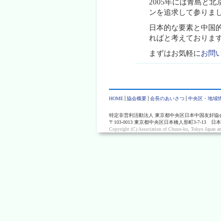
2005年には青島と
ンを追求して参りま
日本的な要素と中国
ればと考えておりま
まずはお気軽に
お問
HOME
協会概要
会長のあいさつ
中央区・地域
特定非営利活動法人 東京都中央区日本中国友好協
〒103-0013 東京都中央区日本橋人形町3-7-13 日本橋センチ
Copyright (C) Association of Chuuo-ku, Tokyo Japan an