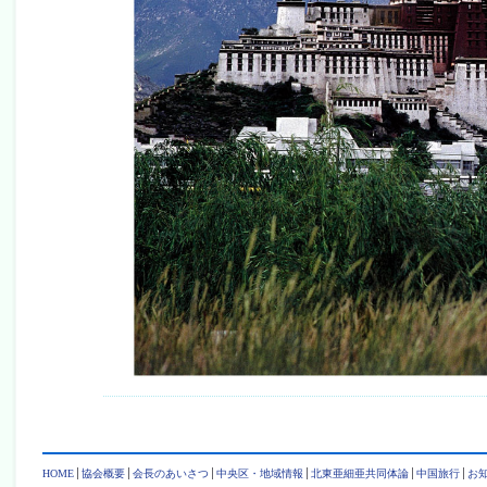
HOME
協会概要
会長のあいさつ
中央区・地域情報
北東亜細亜共同体論
中国旅行
お