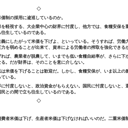
◇
価制の採用に逡巡しているのか。
を軽視する、大企業中心の財界に忖度し、他方では、食糧安保を
ち往生しているのである。
義にしたがって米価を下げよ、といっている。そうすれば、労働
圧力を弱めることが出来て、資本による労働者の搾取を強化できる
れば、農業者が脱農して、いまでも低い食糧自給率が、さらに下
なる。だが財界は、そのことを意に介しない。
は米価を下げることは歓迎だ。しかし、食糧安保が、いま以上の
っている。
に忖度しないと、政治資金がもらえない。国民に忖度しないと、
国民との間で立ち往生しているのである。
◇
。
費者米価は下げ、生産者米価は下げなければいいのだ。二重米価