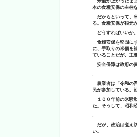
米価が上がったまま
本の食糧安保の主柱
だからといって、米
る。食糧安保が根元
どうすればいいか
食糧安保を堅固にす
に、手取りの米価を
ていることだが、主
安全保障は政府の責
.
農業者は「令和の百
民が参加している。
１００年前の米騒動
た。そうして、昭和
.
だが、政治は煮え切
い。