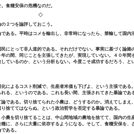
。食糧安保の危機なのだ。
◇
の２つを論評しておこう。
である。平時はコメを輸出し、非常時になったら、禁輸して国内
民にとって非人道的である。それだけでない。事実に基づく論拠
０年の間、同じことを主張してきたが、実現していない。４０年間
敗しているのか、という分析もない。今度こそ成功するだろう、と
化によるコスト削減で、生産者米価も下げよ、という主張である
られる、というのである。これも長い間、主張されてきた暴論であ
論である。切り捨てられた小農は、どうするのか。消えてしまえ
切り捨ててはならぬ、という政治哲学を否定する暴論である。
小農を切り捨てることは、中山間地域の農地を捨てて、国内の生
食糧に、さらに大量に依存するようになる。そして、食糧安保を、
論である。