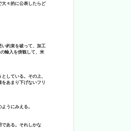
で大々的に公表したらど
堅い約束を破って、加工
らの輸入を傍観して、米
うとしている。その上、
価をあまり下げないフリ
のようにみえる。
用である。それしかな