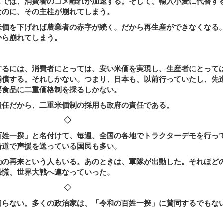
では、消費者のコメ離れが加速する。そして、輸入小麦に代替す
なのに、その主柱が崩れてしまう。
価を下げれば農業者の赤字が続く。だから再生産ができなくなる
から崩れてしまう。
。
るには、消費者にとっては、安い米価を実現し、生産者にとって
補償する。それしかない。つまり、日本も、以前行っていたし、先
要食品に二重価格制を採るしかない。
任だから、二重米価制の採用も政府の責任である。
◇
姓一揆」と名付けて、毎週、全国の各地でトラクターデモを行っ
沿道で声援を送っている国民も多い。
の再来という人もいる。あのときは、軍隊が出動した。それほど
恐慌、世界大戦へ連なっていった。
◇
らない。多くの政治家は、「令和の百姓一揆」に賛同するでもな