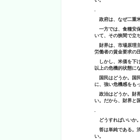
.
政府は、なぜ二重米
一方では、食糧安保
いて、その狭間で立
財界は、市場原理主
労働者の賃金要求の
しかし、米価を下げ
以上の危機的状態に
国民はどうか。国民
に、強い危機感をも
政治はどうか。財界
い。だから、財界と
.
どうすればいいか
答は単純である。消
い。