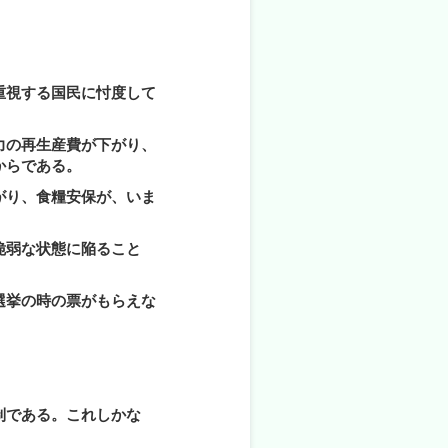
重視する国民に忖度して
力の再生産費が下がり、
からである。
がり、食糧安保が、いま
脆弱な状態に陥ること
選挙の時の票がもらえな
制である。これしかな