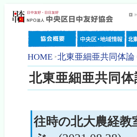
HOME
北東亜細亜共同体論
北東亜細亜共同体
往時の北大農経教