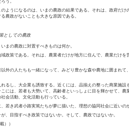
だろう。
このようになるのは、いまの農政の結果である。それは、政府だけ
する農政がないことも大きな原因である。
策としての農政
、いまの農政に対置すべきものは何か。
地域政策である。それは、農業者だけが地方に住んで、農業だけを
者以外の人たちも一緒になって、みどり豊かな森や農地に囲まれて
入れるし、大企業も誘致する。近くには、品揃えの整った商業施設
そこには、若者も大勢いて、高齢者といっしょに目を輝かせて、農
の社会活動、文化活動も行っている。
に、若き武者小路実篤たちが夢に描いた、理想の協同社会に近いの
そが、目指すべき政策ではないか。そして、農政ではないか。
転載））