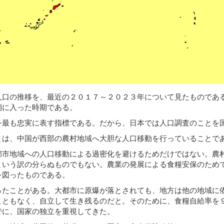
人口の推移を、最近の２０１７～２０２３年について見たものであ
期に入った時期である。
を最も忠実に表す指標である。だから、日本では人口調査のことを
とは、中国が西部の農村地域へ大胆な人口移動を行っていることで
都市地域への人口移動による過密化を避けるためだけではない。農
という訳の分らぬものでもない。農業の発展による食糧安保のため
を図ったものである。
ったことがある。大都市に原爆が落とされても、地方は他の地域に
こともなく、自立して生き残るのだと。そのために、食糧自給率を
でに、国家の独立を重視してきた。