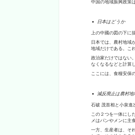
中国の地域振興政策
日本はどうか
上の中國の図の下に
日本では、農村地域
地域だけである。こ
政治家だけではない
なくなるなどと計算
ここには、食糧安保
減反
廃
止は農村地
石破 茂首相と小泉
この２つを一体にし
メはパンやメンに主
一方、生産者は、そ