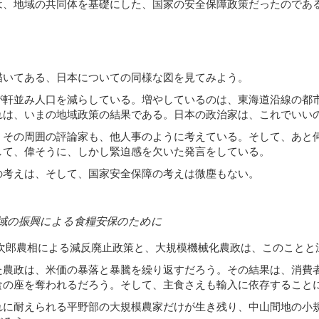
は、地域の共同体を基礎にした、国家の安全保障政策だったのであ
描いてある、日本についての同様な図を見てみよう。
が軒並み人口を減らしている。増やしているのは、東海道沿線の都
れは、いまの地域政策の結果である。日本の政治家は、これでいい
。その周囲の評論家も、他人事のように考えている。そして、あと
して、偉そうに、しかし緊迫感を欠いた発言をしている。
の考えは、そして、国家安全保障の考えは微塵もない。
域の振興による食糧安保のために
進次郎農相による減反廃止政策と、大規模機械化農政は、このことと
た農政は、米価の暴落と暴騰を繰り返すだろう。その結果は、消費
食の座を奪われるだろう。そして、主食さえも輸入に依存すること
れに耐えられる平野部の大規模農家だけが生き残り、中山間地の小