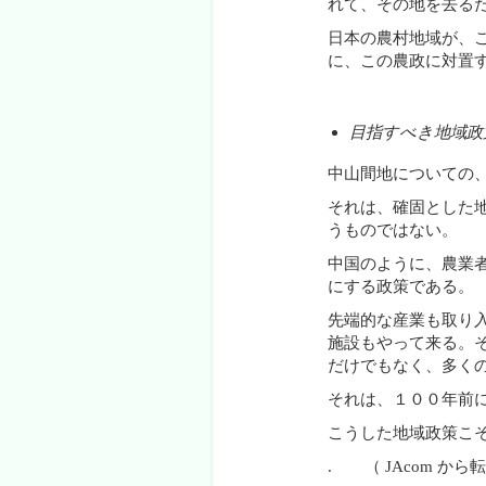
れて、その地を去る
日本の農村地域が、
に、この農政に対置
目指すべき地域政
中山間地についての
それは、確固とした
うものではない。
中国のように、農業
にする政策である。
先端的な産業も取り
施設もやって来る。
だけでもなく、多く
それは、１００年前
こうした地域政策こ
. （ JAcom から